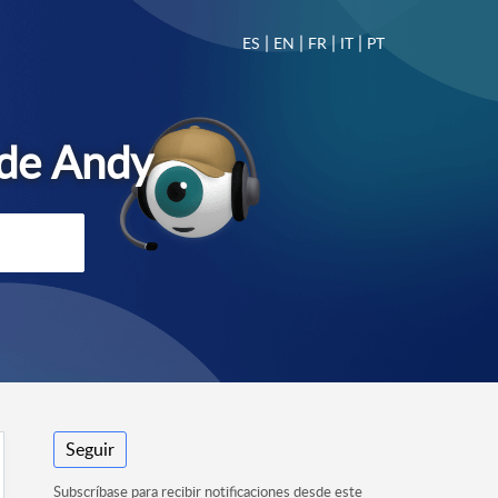
|
|
|
|
ES
EN
FR
IT
PT
Seguir
Subscríbase para recibir notificaciones desde este