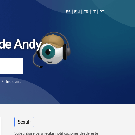
|
|
|
|
ES
EN
FR
IT
PT
Incidencias
Seguir
Subscríbase para recibir notificaciones desde este