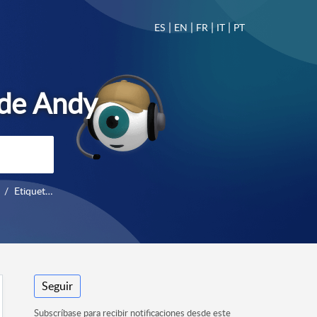
|
|
|
|
ES
EN
FR
IT
PT
Etiquetado
Seguir
Subscríbase para recibir notificaciones desde este