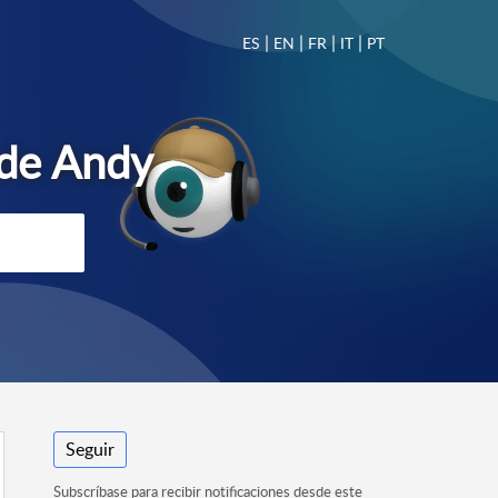
|
|
|
|
ES
EN
FR
IT
PT
Seguir
Subscríbase para recibir notificaciones desde este